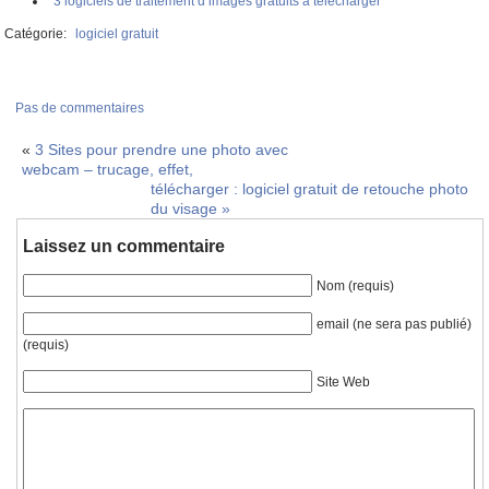
3 logiciels de traitement d’images gratuits à télécharger
Catégorie:
logiciel gratuit
Pas de commentaires
«
3 Sites pour prendre une photo avec
webcam – trucage, effet,
télécharger : logiciel gratuit de retouche photo
du visage
»
Laissez un commentaire
Nom (requis)
email (ne sera pas publié)
(requis)
Site Web