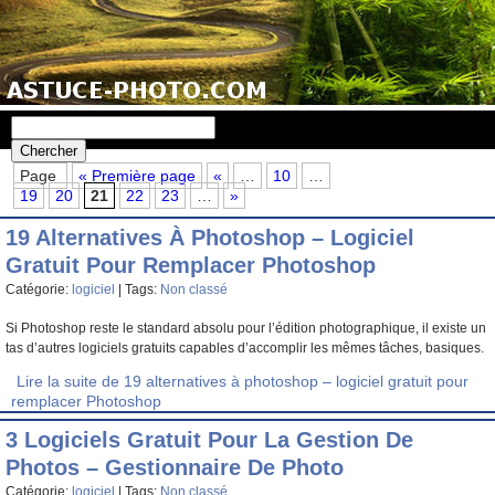
Page
« Première page
«
…
10
…
19
20
21
22
23
…
»
19 Alternatives À Photoshop – Logiciel
Gratuit Pour Remplacer Photoshop
Catégorie:
logiciel
| Tags:
Non classé
Si Photoshop reste le standard absolu pour l’édition photographique, il existe un
tas d’autres logiciels gratuits capables d’accomplir les mêmes tâches, basiques.
Lire la suite de 19 alternatives à photoshop – logiciel gratuit pour
remplacer Photoshop
3 Logiciels Gratuit Pour La Gestion De
Photos – Gestionnaire De Photo
Catégorie:
logiciel
| Tags:
Non classé