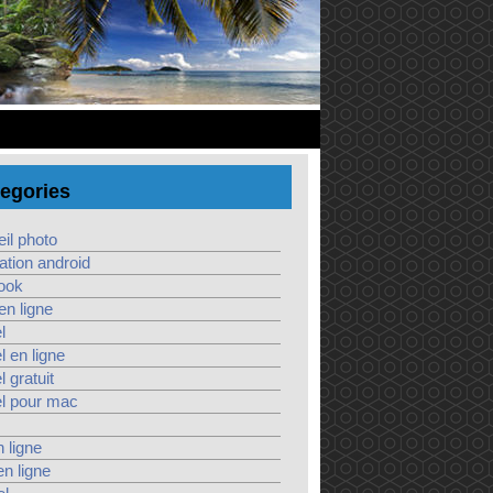
egories
il photo
ation android
ook
 en ligne
l
el en ligne
l gratuit
el pour mac
n ligne
en ligne