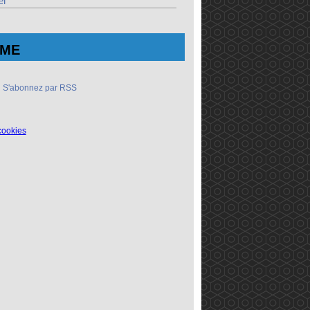
el
ME
S'abonnez par RSS
cookies