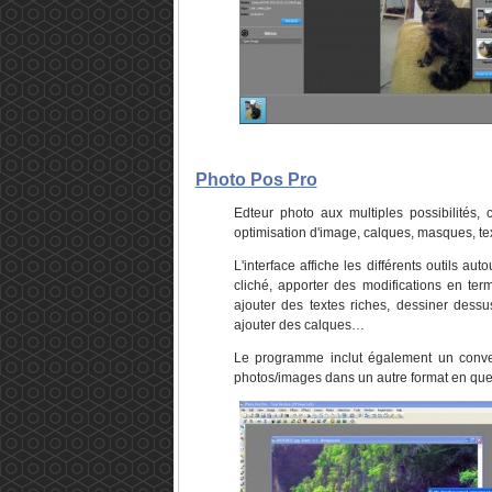
Photo Pos Pro
Edteur photo aux multiples possibilités,
optimisation d'image, calques, masques, te
L'interface affiche les différents outils a
cliché, apporter des modifications en term
ajouter des textes riches, dessiner dess
ajouter des calques…
Le programme inclut également un conver
photos/images dans un autre format en quel