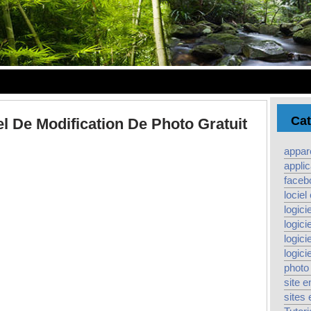
Cat
l De Modification De Photo Gratuit
appare
applic
faceb
lociel
logicie
logici
logicie
logici
photo
site e
sites 