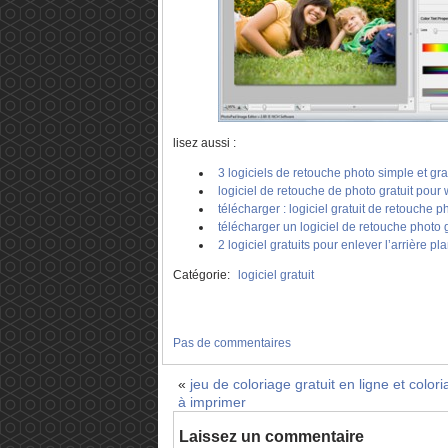
lisez aussi :
3 logiciels de retouche photo simple et grat
logiciel de retouche de photo gratuit pour
télécharger : logiciel gratuit de retouche 
télécharger un logiciel de retouche photo 
2 logiciel gratuits pour enlever l’arrière p
Catégorie:
logiciel gratuit
Pas de commentaires
«
jeu de coloriage gratuit en ligne et color
à imprimer
Laissez un commentaire