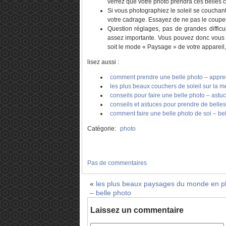
verrez que votre photo prendra ces belles c
Si vous photographiez le soleil se couchant 
votre cadrage. Essayez de ne pas le coupe
Question réglages, pas de grandes difficu
assez importante. Vous pouvez donc vous 
soit le mode « Paysage » de votre appareil,
lisez aussi :
comment prendre une belle photo – appren
les plus beaux couchers de soleil sur la m
conseils pour faire une belle photo – astu
conseils et astuces pour prendre de belles
comment faire une belle photo de soi – bel
Catégorie:
photo
Pas de commentaires
«
les plus beaux paysages du monde en p
– belle photo
Laissez un commentaire