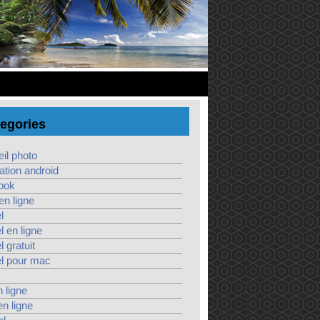
egories
il photo
ation android
ook
 en ligne
l
el en ligne
l gratuit
el pour mac
n ligne
en ligne