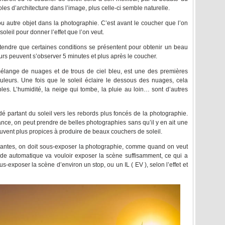
es d’architecture dans l’image, plus celle-ci semble naturelle.
ou autre objet dans la photographie. C’est avant le coucher que l’on
soleil pour donner l’effet que l’on veut.
ttendre que certaines conditions se présentent pour obtenir un beau
urs peuvent s’observer 5 minutes et plus après le coucher.
lange de nuages et de trous de ciel bleu, est une des premières
ouleurs. Une fois que le soleil éclaire le dessous des nuages, cela
s. L’humidité, la neige qui tombe, la pluie au loin… sont d’autres
é partant du soleil vers les rebords plus foncés de la photographie.
ance, on peut prendre de belles photographies sans qu’il y en ait une
uvent plus propices à produire de beaux couchers de soleil.
pantes, on doit sous-exposer la photographie, comme quand on veut
ode automatique va vouloir exposer la scène suffisamment, ce qui a
s-exposer la scène d’environ un stop, ou un IL ( EV ), selon l’effet et