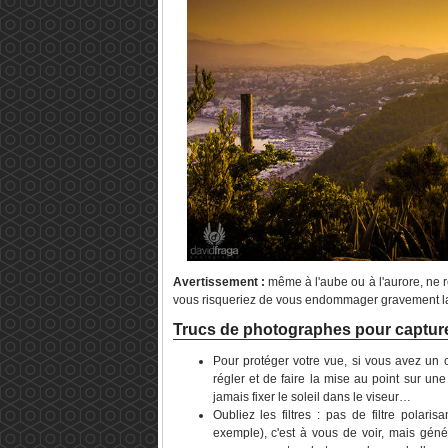
Avertissement :
même à l'aube ou à l'aurore, ne r
vous risqueriez de vous endommager gravement l
Trucs de photographes pour capture
Pour protéger votre vue, si vous avez un 
régler et de faire la mise au point sur un
jamais fixer le soleil dans le viseur…
Oubliez les filtres : pas de filtre polari
exemple), c'est à vous de voir, mais généra