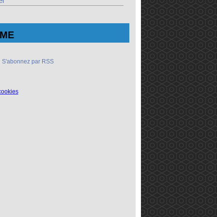
el
ME
S'abonnez par RSS
cookies