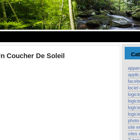
Cat
 Coucher De Soleil
appare
applic
faceb
lociel
logicie
logici
logicie
logici
photo
site e
sites 