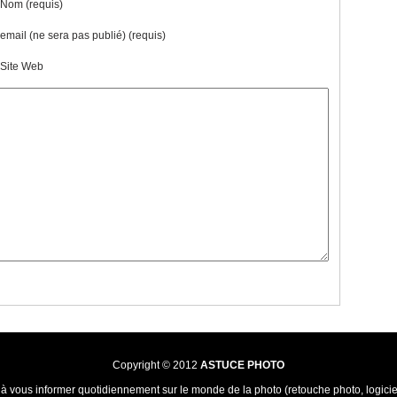
Nom (requis)
email (ne sera pas publié) (requis)
Site Web
Copyright © 2012
ASTUCE PHOTO
à vous informer quotidiennement sur le monde de la photo (retouche photo, logiciels