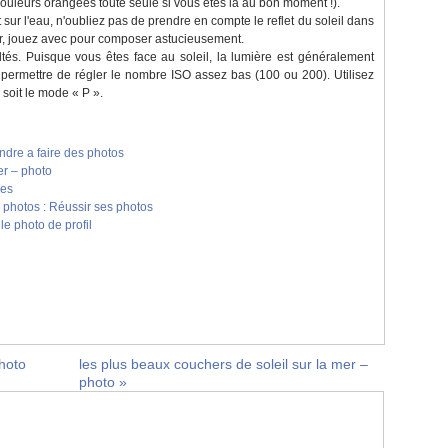
ouleurs orangées toute seule si vous êtes là au bon moment !).
sur l'eau, n'oubliez pas de prendre en compte le reflet du soleil dans
r, jouez avec pour composer astucieusement.
ltés. Puisque vous êtes face au soleil, la lumière est généralement
permettre de régler le nombre ISO assez bas (100 ou 200). Utilisez
 soit le mode « P ».
dre a faire des photos
er – photo
ces
 photos : Réussir ses photos
le photo de profil
hoto
les plus beaux couchers de soleil sur la mer –
photo
»