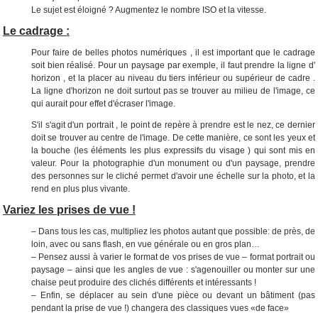
Le sujet est éloigné ? Augmentez le nombre ISO et la vitesse.
Le cadrage :
Pour faire de belles photos numériques , il est important que le cadrage
soit bien réalisé. Pour un paysage par exemple, il faut prendre la ligne d'
horizon , et la placer au niveau du tiers inférieur ou supérieur de cadre .
La ligne d'horizon ne doit surtout pas se trouver au milieu de l'image, ce
qui aurait pour effet d'écraser l'image.
S'il s'agit d'un portrait , le point de repère à prendre est le nez, ce dernier
doit se trouver au centre de l'image. De cette manière, ce sont les yeux et
la bouche (les éléments les plus expressifs du visage ) qui sont mis en
valeur. Pour la photographie d'un monument ou d'un paysage, prendre
des personnes sur le cliché permet d'avoir une échelle sur la photo, et la
rend en plus plus vivante.
Variez les prises de vue !
– Dans tous les cas, multipliez les photos autant que possible: de près, de
loin, avec ou sans flash, en vue générale ou en gros plan…
– Pensez aussi à varier le format de vos prises de vue – format portrait ou
paysage – ainsi que les angles de vue : s'agenouiller ou monter sur une
chaise peut produire des clichés différents et intéressants !
– Enfin, se déplacer au sein d'une pièce ou devant un bâtiment (pas
pendant la prise de vue !) changera des classiques vues «de face»