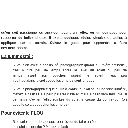
qu'on soit passionné ou amateur, ayant un reflex ou un compact, pour
rapporter de belles photos, il existe quelques règles simples et faciles à
appliquer sur le terrain. Suivez le guide pour
apprendre a faire
des belle
photos
La luminosité :
Si
vous
en avez la possibilité, photographiez quand la
lumière
est belle
,
c'est à
dire
peu
de
temps
après
le lever
du soleil
ou peu de
temps
avant
son coucher, quand le
soleil
n'est
pas
trop
haut
dans
le
ciel
et que les
ombres
sont
longues
.
Si vous photographiez quelqu'un à contre
jour
ou
sous
une
forte
lumière,
mettez le
flash
! Celà peut paraître curieux, mais le flash
sera
très
utile
, il
permettra d'éviter l'effet sombre du sujet à
cause
du contre-jour (on
appelle cela déboucher les ombres).
Pour éviter le FLOU
Si le sujet bouge beaucoup, pour éviter de faire un flou :
Le sujet est proche ? Mettez le flash.